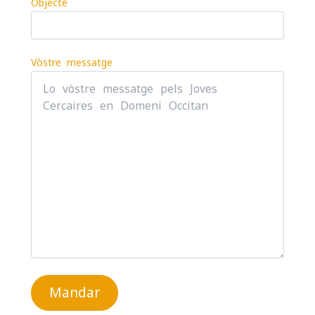
Objècte
i
v
e
Vòstre messatge
: