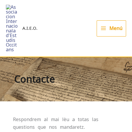
Skip
to
content
Menú
A.I.E.O.
Contacte
Respondrem al mai lèu a totas las
questions que nos mandaretz.