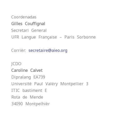
A
l
Coordenadas
t
Gilles Couffignal
e
Secretari General
r
UFR Langue Française – Paris-Sorbonne
n
a
Corrièr:
secretaire@aieo.org
t
i
JCDO
v
Caroline Calvet
e
Dipralang EA739
:
Université Paul Valéry Montpellier 3
ITIC bastiment E
Rota de Mende
34090 Montpelhièr