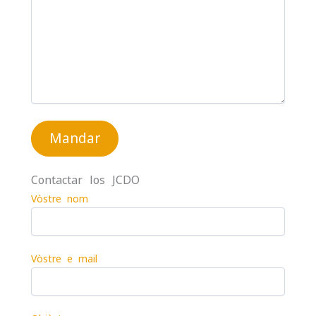
Contactar los JCDO
A
l
Vòstre nom
t
e
r
Vòstre e-mail
n
a
t