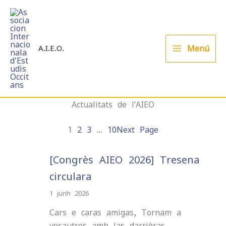
Skip
to
content
Menú
A.I.E.O.
Actualitats de l’AIEO
1
2
3
…
10
Next Page
[Congrès AIEO 2026] Tresena
circulara
1 junh 2026
Cars e caras amigas, Tornam a
vosautres amb las darrièras