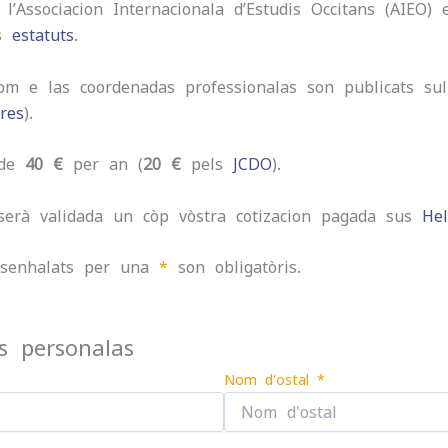
 l’Associacion Internacionala d’Estudis Occitans (AIEO)
os
estatuts
.
om e las coordenadas professionalas son publicats sul 
res
).
 de
40 €
per an (
20 €
pels
JCDO
).
serà validada un còp vòstra cotizacion pagada sus
Hel
 senhalats per una
*
son obligatòris.
s personalas
Nom d'ostal *