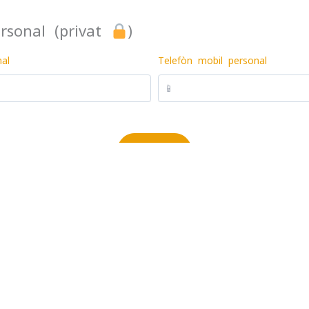
rsonal (privat
︎)
nal
Telefòn mobil personal
Volètz pas mancar res ?
Inscrivètz-vos a la
letra
d'informacions
per recebre las