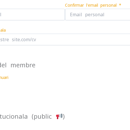
Confirmar l'email personal *
ala
 del membre
nuari
itucionala (public
︎)