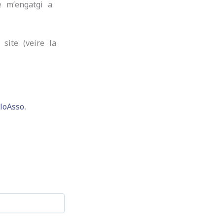
 e m’engatgi a
site (veire la
loAsso
.