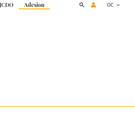
JCDO
Adesion
Search
OC