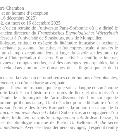
erre Chambon
e, et un homme d’exception
– 16 décembre 2025)
2, est mort ce 16 décembre 2025.
 d’oc en retraite de l’université Paris-Sorbonne où il a dirigé le
ancien directeur du
Französisches Etymologisches Wörterbuch
esseur à l’université de Strasbourg puis de Montpellier.
ologue, critique et exégète de littérature française et occitane,
ccitane, gasconne, française, et francoprovençale, à travers le
t un champ exceptionnellement large du savoir sur les mots (y
te à l’interprétation du sens. Son activité scientifique intense,
 revues et comptes rendus, et à des ouvrages remarquables, lui a
; cela dans nombre de domaines de la linguistique et de la
née a vu la livraison de nombreuses contributions déterminantes,
amenca
, ou d’une charte auvergnate.
 que la littérature romane, quelle que soit sa langue et son époque
orte fasciné par l’histoire des noms de lieux et des mots d’un
à l’étude de la toponymie de l’arrondissement de Lure sur laquelle
e qu’il nous laisse, il faut détacher pour la littérature d’oc et
aux sur l’œuvre des frères Rouquette, la notion de canon de la
ançons mauvolentas
de Gilabèrt Suberròcas accompagnée d’un
autres, traduit en français
Se rauqueja ma votz
de Jean Larzac, la
uel de philologie romane de Pietro G. Beltrami
A che serve
nza medievale
. Avec ces deux derniers ouvrages, il espérait rendre