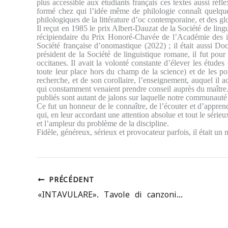
plus accessible aux étudiants français ces textes aussi réflex
formé chez qui l’idée même de philologie connaît quelque
philologiques de la littérature d’oc contemporaine, et des gl
Il reçut en 1985 le prix Albert-Dauzat de la Société de li
récipiendaire du Prix Honoré-Chavée de l’Académie des ins
Société française d’onomastique (2022) ; il était aussi Do
président de la Société de linguistique romane, il fut pour
occitanes. Il avait la volonté constante d’élever les études
toute leur place hors du champ de la science) et de les por
recherche, et de son corollaire, l’enseignement, auquel il 
qui constamment venaient prendre conseil auprès du maître. 
publiés sont autant de jalons sur laquelle notre communauté 
Ce fut un honneur de le connaître, de l’écouter et d’appre
qui, en leur accordant une attention absolue et tout le sérieux 
et l’ampleur du problème de la discipline.
Fidèle, généreux, sérieux et provocateur parfois, il était un
PRÉCÉDENT
«INTAVULARE». Tavole di canzonieri romanzi