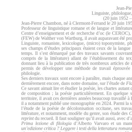
Jean-Pi
Linguiste, philologu
(20 juin 1952 
Jean-Pierre Chambon, né à Clermont-Ferrand le 20 juin 195
Professeur de linguistique romane et de langue et littérature
Centre d’enseignement et de recherche d’oc (le CEROC), 
(FEW) de Walther von Wartburg, il avait auparavant été prof
Linguiste, romaniste, lexicologue, (micro) toponymiste, phil
ses champs d’études principaux étaient ceux de la langue o
temps. Il s’est démarqué par des travaux savants couvran
compris de la littérature) allant de l’établissement du tex
donnant lieu à la publication de très nombreux articles de
permis de développer une méthode de travail éprouvée 
philologie.
Ses derniers travaux sont encore à paraître, mais chaque an
dernièrement encore, dans notre domaine, sur l’étude de
Fl
Ce savant aimait lire et étudier la poésie, les chartes autant
de composition ; la poésie particulièrement. En quelque s
territoire, il avait ces dernières années beaucoup travaillé 
il a notamment publié une monographie en 2024. Parmi la somm
l’étude de la poésie de décolonisation occitane, ses trav
littérature, et notamment, modèle du genre, son étude des
C
reprint
du recueil. Il faut souligner qu’il avait aussi, avec d’
Prima lezione di filologia
d’Alberto Varvaro et un man
un’edizione critica ? Leggere i testi della letteratura roma