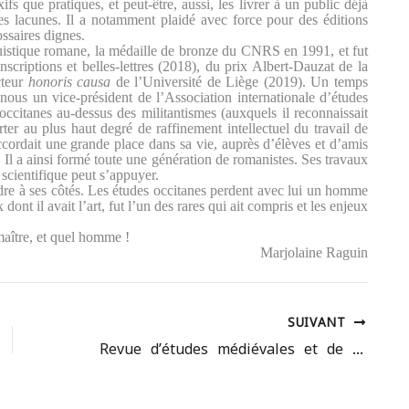
ifs que pratiques, et peut-être, aussi, les livrer à un public déjà
s lacunes. Il a notamment plaidé avec force pour des éditions
ossaires dignes.
nguistique romane, la médaille de bronze du CNRS en 1991, et fut
criptions et belles-lettres (2018), du prix Albert-Dauzat de la
cteur
honoris causa
de l’Université de Liège (2019). Un temps
 nous un vice-président de l’Association internationale d’études
 occitanes au-dessus des militantismes (auxquels il reconnaissait
ter au plus haut degré de raffinement intellectuel du travail de
accordait une grande place dans sa vie, auprès d’élèves et d’amis
Il a ainsi formé toute une génération de romanistes. Ses travaux
scientifique peut s’appuyer.
ndre à ses côtés. Les études occitanes perdent avec lui un homme
dont il avait l’art, fut l’un des rares qui ait compris et les enjeux
 maître, et quel homme !
Marjolaine Raguin
SUIVANT
Revue d’études médiévales et de philologie romane 2025 – 2, n° 4: Hommages à Gérard Gouiran (1945-2025)