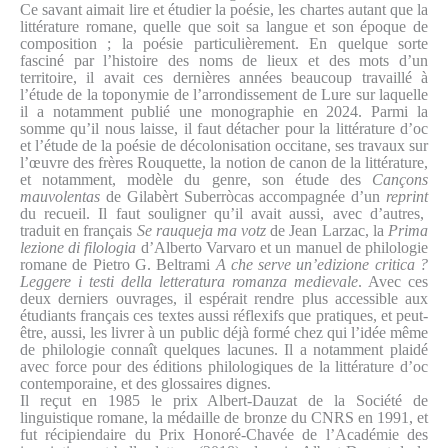
Ce savant aimait lire et étudier la poésie, les chartes autant que la
littérature romane, quelle que soit sa langue et son époque de
composition ; la poésie particulièrement. En quelque sorte
fasciné par l’histoire des noms de lieux et des mots d’un
territoire, il avait ces dernières années beaucoup travaillé à
l’étude de la toponymie de l’arrondissement de Lure sur laquelle
il a notamment publié une monographie en 2024. Parmi la
somme qu’il nous laisse, il faut détacher pour la littérature d’oc
et l’étude de la poésie de décolonisation occitane, ses travaux sur
l’œuvre des frères Rouquette, la notion de canon de la littérature,
et notamment, modèle du genre, son étude des
Cançons
mauvolentas
de Gilabèrt Suberròcas accompagnée d’un
reprint
du recueil. Il faut souligner qu’il avait aussi, avec d’autres,
traduit en français
Se rauqueja ma votz
de Jean Larzac, la
Prima
lezione di filologia
d’Alberto Varvaro et un manuel de philologie
romane de Pietro G. Beltrami
A che serve un’edizione critica ?
Leggere i testi della letteratura romanza medievale
. Avec ces
deux derniers ouvrages, il espérait rendre plus accessible aux
étudiants français ces textes aussi réflexifs que pratiques, et peut-
être, aussi, les livrer à un public déjà formé chez qui l’idée même
de philologie connaît quelques lacunes. Il a notamment plaidé
avec force pour des éditions philologiques de la littérature d’oc
contemporaine, et des glossaires dignes.
Il reçut en 1985 le prix Albert-Dauzat de la Société de
linguistique romane, la médaille de bronze du CNRS en 1991, et
fut récipiendaire du Prix Honoré-Chavée de l’Académie des