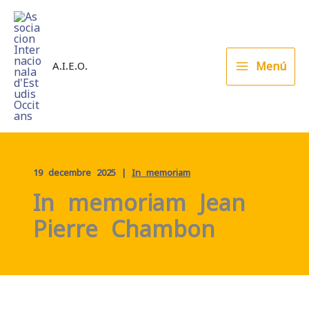
Skip
to
content
Menú
A.I.E.O.
19 decembre 2025
|
In memoriam
In memoriam Jean-
Pierre Chambon