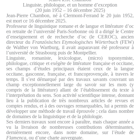
Linguiste, philologue, et un homme d’exception
(20 juin 1952 – 16 décembre 2025)
Jean-Pierre Chambon, né à Clermont-Ferrand le 20 juin 1952,
est mort ce 16 décembre 2025.
Professeur de linguistique romane et de langue et littérature d’oc
en retraite de l’université Paris-Sorbonne où il a dirigé le Centre
d’enseignement et de recherche d’oc (le CEROC), ancien
directeur du
Französisches Etymologisches Wörterbuch
(FEW)
de Walther von Wartburg, il avait auparavant été professeur à
l’université de Strasbourg puis de Montpellier.
Linguiste, romaniste, lexicologue, (micro) toponymiste,
philologue, critique et exégète de littérature française et occitane,
ses champs d’études principaux étaient ceux de la langue
occitane, gasconne, française, et francoprovençale, à travers le
temps. Il s’est démarqué par des travaux savants couvrant un
champ exceptionnellement large du savoir sur les mots (y
compris de la littérature) allant de l’établissement du texte à
l’interprétation du sens. Son activité scientifique intense, donnant
lieu à la publication de très nombreux articles de revues et
comptes rendus, et à des ouvrages remarquables, lui a permis de
développer une méthode de travail éprouvée ; cela dans nombre
de domaines de la linguistique et de la philologie.
Ses derniers travaux sont encore à paraître, mais chaque année a
vu la livraison de nombreuses contributions déterminantes,
dernièrement encore, dans notre domaine, sur l’étude de
Flamenca
, ou d’une charte auvergnate.