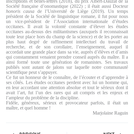
inscriptions et belles-lettres (2018), du prix Albert-Dauzat de la
Société française d’onomastique (2022) ; il était aussi Docteur
honoris causa
de l’Université de Liège (2019). Un temps
président de la Société de linguistique romane, il fut pour nous
un vice-président de l’Association internationale d’études
occitanes. Il avait la volonté constante d’élever les études
occitanes au-dessus des militantismes (auxquels il reconnaissait
toute leur place hors du champ de la science) et de les porter au
plus haut degré de raffinement intellectuel du travail de
recherche, et de son corollaire, l’enseignement, auquel il
accordait une grande place dans sa vie, auprès d’élèves et d’amis
qui constamment venaient prendre conseil auprès du maître. Il a
ainsi formé toute une génération de romanistes. Ses travaux
publiés sont autant de jalons sur laquelle notre communauté
scientifique peut s’appuyer.
Ce fut un honneur de le connaître, de l’écouter et d’apprendre à
ses côtés. Les études occitanes perdent avec lui un homme qui,
en leur accordant une attention absolue et tout le sérieux dont il
avait l’art, fut l’un des rares qui ait compris et les enjeux et
l’ampleur du problème de la discipline.
Fidèle, généreux, sérieux et provocateur parfois, il était un
maître, et quel homme !
Marjolaine Raguin