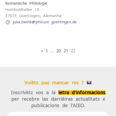
Romanische Philologie
Humboldtallee 19
37073
Goettingen,
Alemanha
julia.zwink@phil.uni-goettingen.de
«
1
…
20
21
22
Volètz pas mancar res ?
Inscrivètz-vos a la
letra d'informacions
per recebre las darrièiras actualitats e
publicacions de l'AIEO.