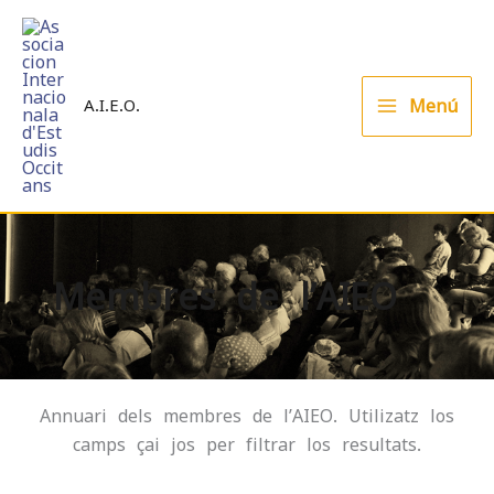
Skip
to
content
Menú
A.I.E.O.
Membres de l’AIEO
Annuari dels membres de l’AIEO. Utilizatz los
camps çai jos per filtrar los resultats.