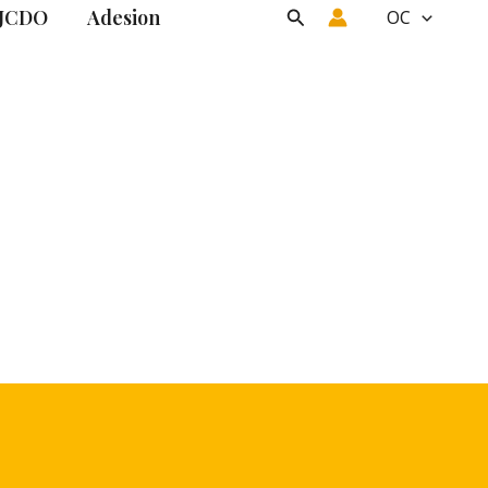
JCDO
Adesion
Search
OC