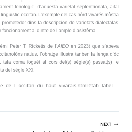
ament fonologic
d’aquesta
v
arietat
septentrionala
, a
i
tal
i lingüistic occitan
.
L
’exemple del cas nòrd-vivarés mò
stra
ra prometedor
dins
la
descripcion
de varietats dialectalas
r foncioname
n
t al dintr
e d
e l’
ample diasistèma.
mi Peter T. Ricketts de l’
A
IEO
en 2023)
que s’apeva
ccitanofòns natius,
l’obratge
illustra tanben la lenga d’òc
, tala coma foguèt al cors del
(s)
sègle
(s)
passat
(s)
e
ta del sègle XXI.
gie-de-l-occitan-du-haut-vivarais.html#tab-label-
NEXT