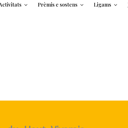
Activitats
Prèmis e sostens
Ligams