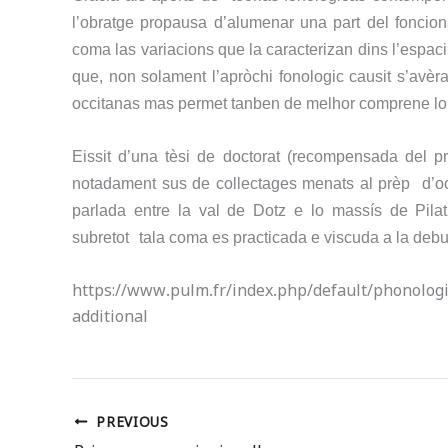
l’
obratge propausa d’alumenar
una part del foncion
coma las variacions que l
a
caracterizan
dins l’espac
que, n
o
n solament l’apròchi fonologic causit s’avè
occitanas mas permet tanben de melhor comprene
lo
Eissit
d’una tèsi de doctorat
(recompensada del prè
notadament sus de collectages
menat
s
al prèp
d’o
parlada entre la val de D
ot
z e lo massís de Pilat
subretot
tala
coma es practicada e viscuda a la debu
https://www.pulm.fr/index.php/default/phonolo
additional
PREVIOUS