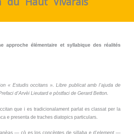
n du Haut-Vivarais
e approche élémentaire et syllabique des réalités
i
on « Estudis occitans ».
Libre publicat amb l’ajuda de
P
refaci d’Arvèi Lieutard e
pòstfaci de Gerard Betton.
occitan que i es tradicionalament parlat
es classa
t
per la
enca
e
presenta de
traches
diatopics
particulars.
oranèas — çò es los concèptes de
sillaba
e d’
element
—