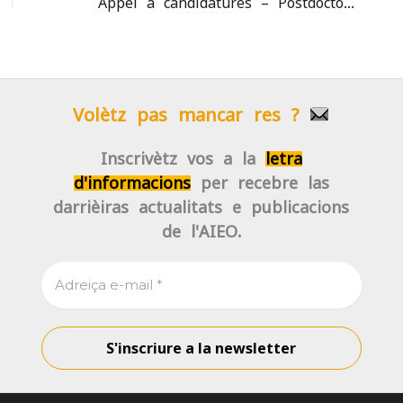
Appel à candidatures – Postdoctorat AToUT, littérature médiévale occitane (française / romane) 24 mois, Université de Toulouse
Volètz pas mancar res ?
Inscrivètz-vos a la
letra
d'informacions
per recebre las
darrièiras actualitats e publicacions
de l'AIEO.