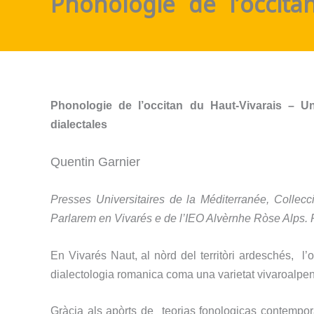
Phonologie de l’occita
Phonologie de l’occitan du Haut-Vivarais – Un
dialectales
Quentin Garnier
Presses Universitaires de la Méditerranée,
Collec
c
Parlarem en Vivarés e
de
l’
IEO A
lvèrnhe Ròse Alps.
En Vivarés Naut, a
l
nòrd del territòri
ardeschés,
l’
dialectologia romanica
coma
una
varietat vivaroalp
Gr
à
cia als
apòrts d
e
teorias fonologicas contemp