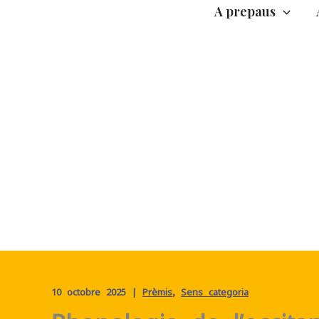
A prepaus
10 octobre 2025
|
Prèmis
,
Sens categoria