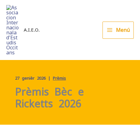
Skip
to
content
Menú
A.I.E.O.
27 genièr 2026
|
Prèmis
Prèmis Bèc e
Ricketts 2026